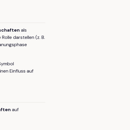
schaften
als
olle darstellen (z. B.
Planungsphase
-Symbol
nen Einfluss auf
aften
auf