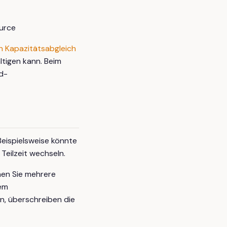
ource
 Kapazitätsabgleich
ltigen kann. Beim
d-
Beispielsweise könnte
Teilzeit wechseln.
en Sie mehrere
nem
en, überschreiben die