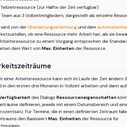
Teilzeitressource (zur Hälfte der Zeit verfügbar)
Team aus 3 Vollzeitmitgliedern, dargestellt als einzelne Ress
wird von der
Überlastungserkennung
und dem
automatischen
estzustellen, ob eine Ressource mehr Arbeit hat, als sie bewä
 Arbeitsressource zu einem Vorgang entsprechen die Standar
eiten dem Wert von
Max. Einheiten
der Ressource.
rkeitszeiträume
it einer Arbeitsressource kann sich im Laufe der Zeit ändern. 
 in den ersten drei Monaten in Vollzeit arbeiten und dann auf 
Verfügbarkeit
des Dialogs
Ressourceneigenschaften
könn
eiträume definieren, jeweils mit einem Datumsbereich und ei
ozentsatz. Für Termine, die in einen definierten Zeitraum fall
eitraums den Basiswert
Max. Einheiten
der Ressource für
chnungen.