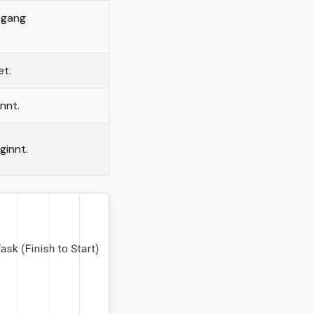
rgang
et.
nnt.
ginnt.