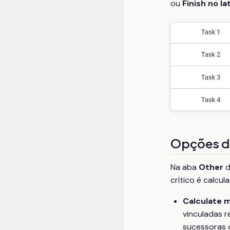
ou
Finish no la
Opções d
Na aba
Other
d
crítico é calcul
Calculate m
vinculadas r
sucessoras d