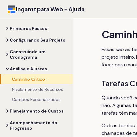
Ingantt para Web - Ajuda
Primeiros Passos
Caminh
Configurando Seu Projeto
Essas são as ta
Construindo um
projeto inteir
Cronograma
focar para mant
Análise e Ajustes
Caminho Crítico
Tarefas Cr
Nivelamento de Recursos
Quando você co
Campos Personalizados
não. Algumas ta
Planejamento de Custos
tarefas têm ma
Acompanhamento do
Outras tarefas 
Progresso
chamadas de
t