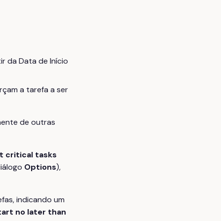
r da Data de Início
çam a tarefa a ser
mente de outras
t critical tasks
diálogo
Options
),
efas, indicando um
tart no later than