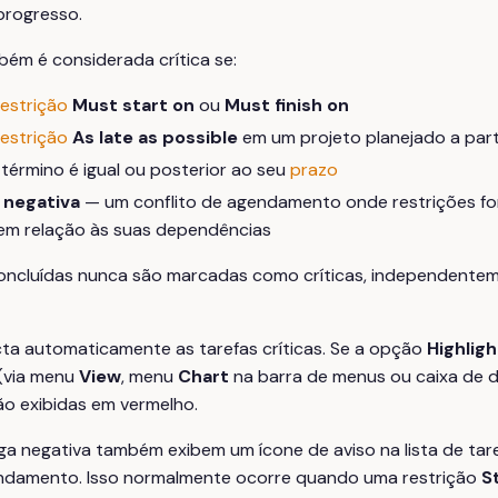
rogresso.
ém é considerada crítica se:
restrição
Must start on
ou
Must finish on
restrição
As late as possible
em um projeto planejado a parti
término é igual ou posterior ao seu
prazo
 negativa
— um conflito de agendamento onde restrições for
em relação às suas dependências
oncluídas nunca são marcadas como críticas, independente
ta automaticamente as tarefas críticas. Se a opção
Highligh
 (via menu
View
, menu
Chart
na barra de menus ou caixa de 
ão exibidas em vermelho.
ga negativa também exibem um ícone de aviso na lista de tar
endamento. Isso normalmente ocorre quando uma restrição
S