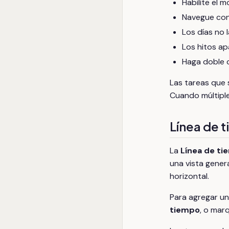
Habilite el 
Navegue con 
Los días no 
Los hitos a
Haga doble c
Las tareas que s
Cuando múltiple
Línea de 
La
Línea de t
una vista genera
horizontal.
Para agregar una
tiempo
, o mar