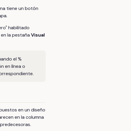
mna tiene un botón
apa.
ro" habilitado
e en la pestaña
Visual
uando el %
n en línea o
correspondiente.
puestos en un diseño
arecen en la columna
 predecesoras.