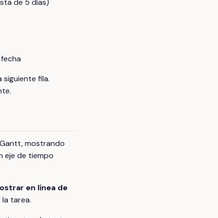
sta de 5 días)
 fecha
siguiente fila.
nte.
e Gantt, mostrando
un eje de tiempo
ostrar en línea de
la tarea.