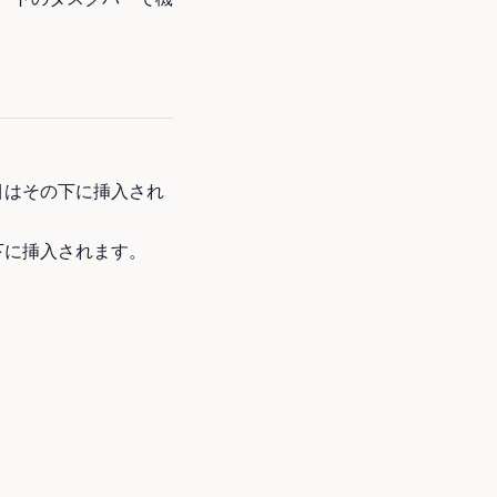
目はその下に挿入され
下に挿入されます。
。