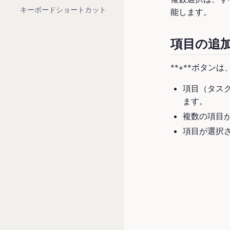
キーボードショートカット
能します。
項目の追
**+**ボタ
項目（タス
ます。
複数の項目
項目が選択