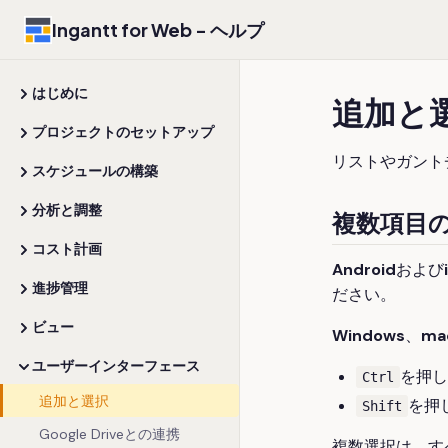
Ingantt for Web - ヘルプ
はじめに
追加と
プロジェクトのセットアップ
リストやガント
スケジュールの構築
分析と調整
複数項目
コスト計画
Android
および
進捗管理
ださい。
ビュー
Windows
、
ma
ユーザーインターフェース
を押し
Ctrl
追加と選択
を押
Shift
Google Driveとの連携
複数選択は、す